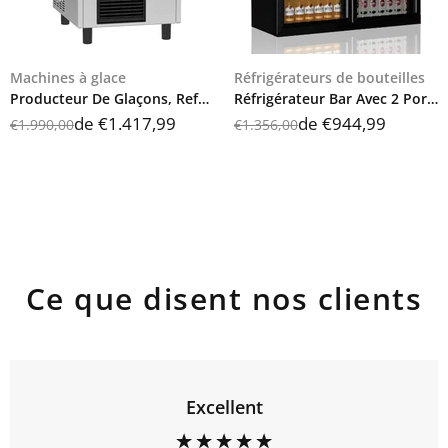
Machines à glace
Réfrigérateurs de bouteilles
Producteur De Glaçons, Refroidissement à Air, 32 Kg/24 H, BAA0071
Réfrigérateur Bar Avec 2 Portes Coulissantes En Verre, 200 Litres, +1°/+10°C, IBC0026SD
de
€1.417,99
de
€944,99
€1.990,00
€1.356,00
Ce que disent nos clients
Excellent