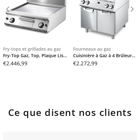
Fry-tops et grillades au gaz
Fourneaux au gaz
Fry-Top Gaz, Top, Plaque Lisse Chromée, VS9080FTGVCRT
Cuisinière à Gaz à 4 Brûleurs Sur Soubassement Avec Portes, Plateau De Travail Emboutie, VS9080PCGSP
€2.446,99
€2.272,99
Ce que disent nos clients