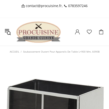
📩
contact@procuisine.fr
, 📞
0783597246
ACCUEIL
Soubassement Ouvert Pour Appareils De Table L=900 Mm, 6090B