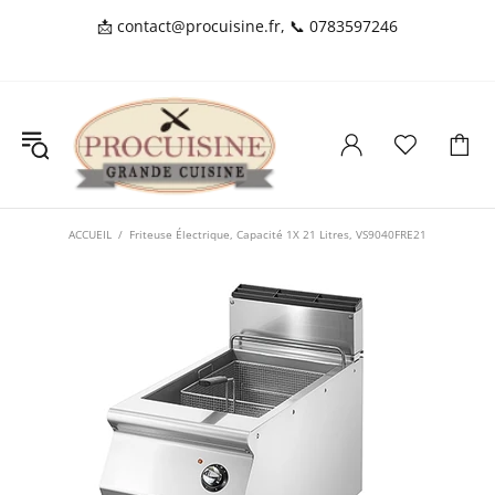
📩
contact@procuisine.fr
, 📞
0783597246
ACCUEIL
Friteuse Électrique, Capacité 1X 21 Litres, VS9040FRE21